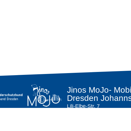
Jinos MoJo- Mobi
Dresden Johanns
Lili-Elbe-Str. 7
01307 Dresden
E-Mail:
mojo@dksb-dresd