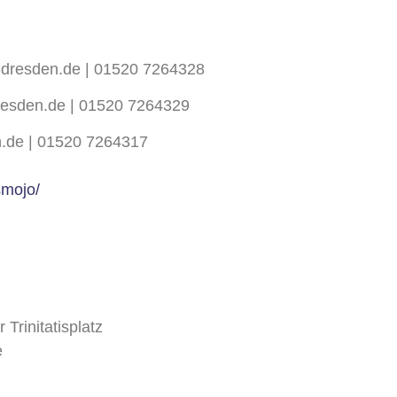
b-dresden.de | 01520 7264328
dresden.de | 01520 7264329
en.de | 01520 7264317
smojo/
 Trinitatisplatz
e