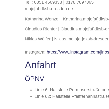
Tel.: 0351 4569338 | 0178 7897865
mojo[at]dksb-dresden.de
Katharina Wenzel | Katharina.mojo[at]dks
Claudius Richter | Claudius.mojo[at]dksb-
Niklas Wölfer | Niklas.mojo[at]dksb-dresd
Instagram:
https://www.instagram.com/jino
Anfahrt
ÖPNV
Linie 6: Haltstelle Permoserstraße oder
Linie 62: Haltstelle Pfeifferhannsstraß